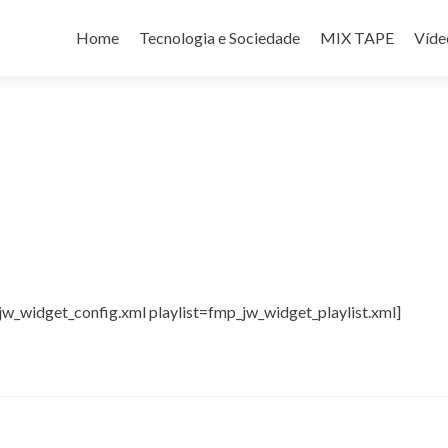
Pular
para
Home
Tecnologia e Sociedade
MIX TAPE
Víde
o
conteúdo
_widget_config.xml playlist=fmp_jw_widget_playlist.xml]