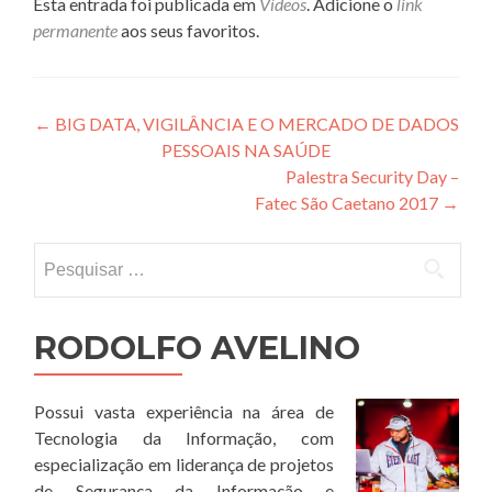
Esta entrada foi publicada em
Vídeos
. Adicione o
link
permanente
aos seus favoritos.
Navegação
←
BIG DATA, VIGILÂNCIA E O MERCADO DE DADOS
PESSOAIS NA SAÚDE
de
Palestra Security Day –
Post
Fatec São Caetano 2017
→
Pesquisar
por:
RODOLFO AVELINO
Possui vasta experiência na área de
Tecnologia da Informação, com
especialização em liderança de projetos
de Segurança da Informação e