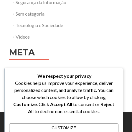
Segurança da Informação
Sem categoria
Tecnologia e Sociedade
Vídeos
META
Acessar
We respect your privacy
Feed de posts
Cookies help us improve your experience, deliver
personalized content, and analyze traffic. You can
Feed de comentários
choose which cookies to allow by clicking
WordPress.org
Customize
. Click
Accept All
to consent or
Reject
All
to decline non-essential cookies.
CUSTOMIZE