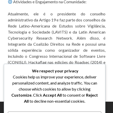
Atividades e Engajamento na Comunidade:
Atualmente, ele é o presidente do conselho
administrativo da Artigo 19 e faz parte dos conselhos da
Rede Latino-Americana de Estudos sobre Vigilância,
Tecnologia e Sociedade (LAVITS) e da Latin American
Cybersecurity Research Network. Além disso, é
Integrante da Coalizão Direitos na Rede e possui uma
sólida experiência como organizador de eventos,
incluindo o Congresso Internacional de Software Livre
(CONISLI), Hackaflag nas edições do Roadsec (2014) e
CryptoRave.
We respect your privacy
Cookies help us improve your experience, deliver
Há mais de 30 anos é Dj com grande afinidade musical
personalized content, and analyze traffic. You can
com a era Disco, Original Funk Music, Black Music, R&B
choose which cookies to allow by clicking
e Flash House.
Customize
. Click
Accept All
to consent or
Reject
All
to decline non-essential cookies.